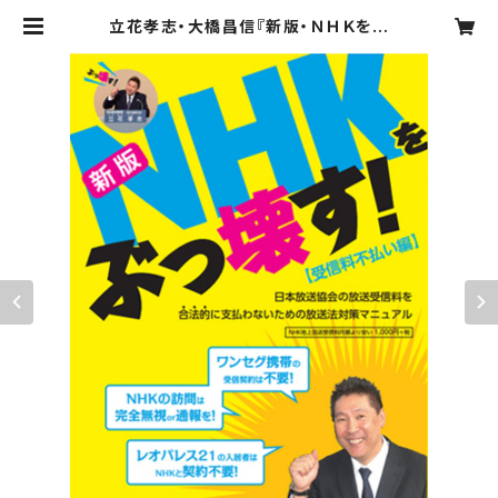
立花孝志・大橋昌信『新版・ＮＨＫをぶ
っ壊す！〔受信料不払い編〕』撃退シー
ル２枚付 | オクムラ書店 直販サイト