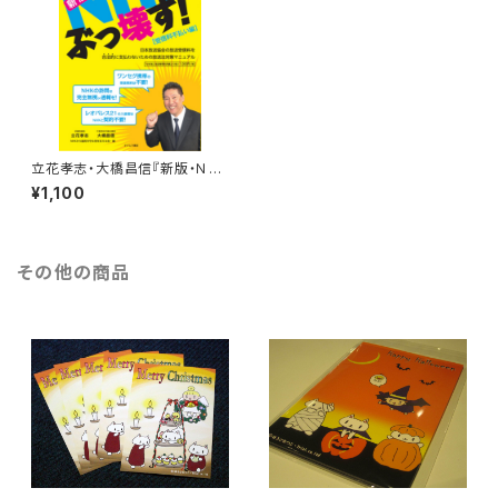
立花孝志・大橋昌信『新版・ＮＨ
Ｋをぶっ壊す！〔受信料不払い
¥1,100
編〕』撃退シール２枚付
その他の商品