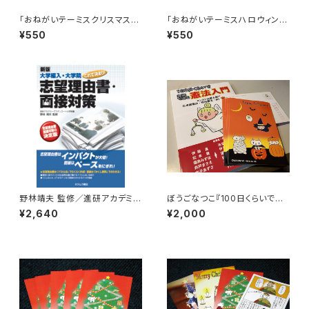
「おねがいテーミスクリスマスポ
「おねがいテーミスハロウィンポ
ストカード／ツリー建設工事中」
ストカード」５枚セット／ぼうご
¥550
¥550
５枚セット／ぼうごなつこポスト
なつこポストカード
カード
野林靖夫 監修／進研アカデミー
ぼうごなつこ『100日くらいで理
グラデュエート大学部 編『新版
解できる憲法入門』＋ハロウィン
¥2,640
¥2,000
大学編入・大学院これで決まり！
ポストカード10枚セット
志望理由・面接対策』