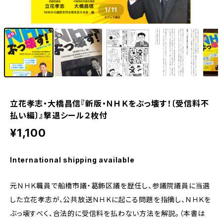
1
/11
立花孝志・大橋昌信『新版・ＮＨＫをぶっ壊す！〔受信料不
払い編〕』撃退シール２枚付
¥1,100
International shipping available
元ＮＨＫ職員で船橋市議・葛飾区議を歴任し、参議院議員に当選
した立花孝志が、公共放送ＮＨＫに起こる問題を指摘し、ＮＨＫを
ぶっ壊すべく、合法的に受信料を払わない方法を解説。（本書は